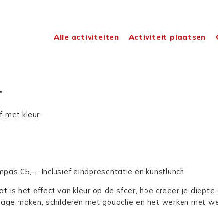
Alle activiteiten
Activiteit plaatsen
r
f met kleur
as €5,–. Inclusief eindpresentatie en kunstlunch.
t is het effect van kleur op de sfeer, hoe creëer je diept
llage maken, schilderen met gouache en het werken met we