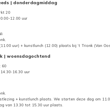
teeds | donderdagmiddag
rkt 20
10.00-12.00 uur
li
onk.
1.00 uur) + kunstlunch (12.00) plaats bij ’t Trionk (Van Oo
onk | woensdagochtend
t 60
 14.30-16.30 uur
onk.
stlezing + kunstlunch plaats. We starten deze dag om 11.00
ag van 13.30 tot 15.30 uur plaats.