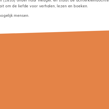
(1833) onder haar vleugel, en staat de achterkleindochter
aait om de liefde voor verhalen, lezen en boeken.
mogelijk mensen.